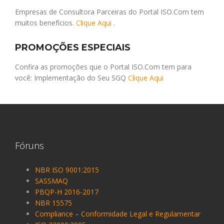
Empresas de Consultora Parceiras do Portal ISO.Com tem
muitos benefícios.
Clique Aqui
.
PROMOÇÕES ESPECIAIS
Confira as promoções que o Portal ISO.Com tem para
você: Implementação do Seu SGQ
Clique Aqui
Fóruns
NBR ISO 9001:2015
SASSMAQ
PBQP-H 2016-2017
NBR 15575
Compliance – Conformidade Legal e Regulamentar