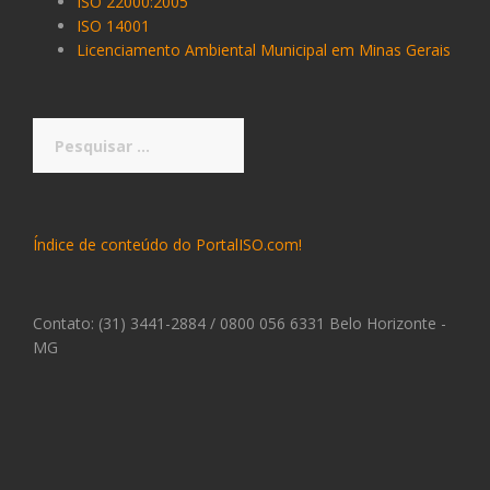
ISO 22000:2005
ISO 14001
Licenciamento Ambiental Municipal em Minas Gerais
Pesquisar
por:
Índice de conteúdo do PortalISO.com!
Contato: (31) 3441-2884 / 0800 056 6331 Belo Horizonte -
MG