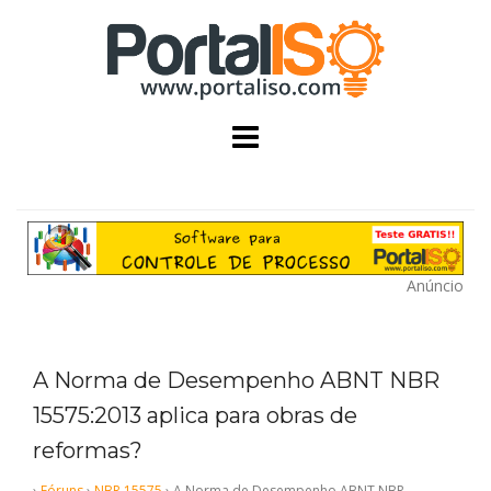
Skip
to
content
Anúncio
A Norma de Desempenho ABNT NBR
15575:2013 aplica para obras de
reformas?
›
Fóruns
›
NBR 15575
›
A Norma de Desempenho ABNT NBR